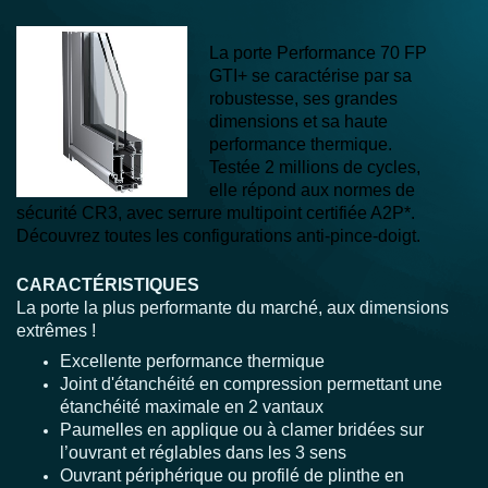
La porte Performance 70 FP
GTI+ se caractérise par sa
robustesse, ses grandes
dimensions et sa haute
performance thermique.
Testée 2 millions de cycles,
elle répond aux normes de
sécurité CR3, avec serrure multipoint certifiée A2P*.
Découvrez toutes les configurations anti-pince-doigt.
CARACTÉRISTIQUES
La porte la plus performante du marché, aux dimensions
extrêmes !
Excellente performance thermique
Joint d'étanchéité en compression permettant une
étanchéité maximale en 2 vantaux
Paumelles en applique ou à clamer bridées sur
l’ouvrant et réglables dans les 3 sens
Ouvrant périphérique ou profilé de plinthe en