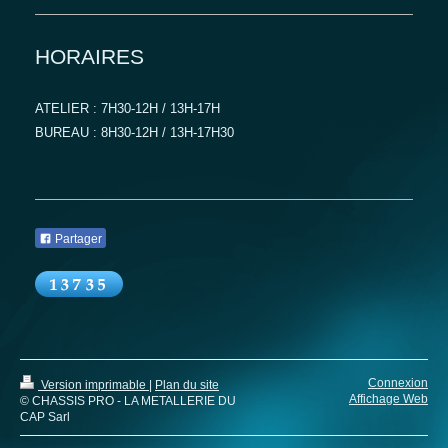
HORAIRES
ATELIER : 7H30-12H / 13H-17H
BUREAU : 8H30-12H / 13H-17H30
Partager
Connexion
Version imprimable
|
Plan du site
Affichage Web
© CHASSIS PRO - LA METALLERIE DU
CAP Sarl