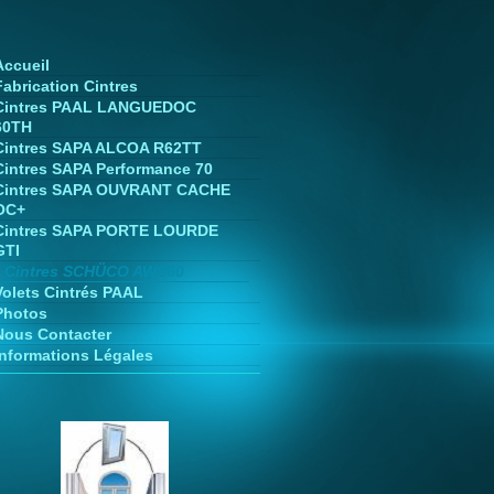
Accueil
Fabrication Cintres
Cintres PAAL LANGUEDOC
60TH
Cintres SAPA ALCOA R62TT
Cintres SAPA Performance 70
Cintres SAPA OUVRANT CACHE
OC+
Cintres SAPA PORTE LOURDE
GTI
Cintres SCHÜCO AWS60
Volets Cintrés PAAL
Photos
Nous Contacter
Informations Légales