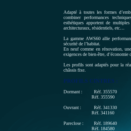
Adapté à toutes les formes d’
combiner performances technique
esthétiques apportent de multiples
architecturaux, résidentiels, etc…
La gamme AWS60 allie performances
sécurité de l’habitat.
En neuf comme en rénovation, une 
exigences de bien-être, d’économie 
Les profils sont adaptés pour la réa
châssis fixe.
PROFILS CINTRES :
Dormant : Réf. 355570 Ø
Réf. 355590 Ø min
Ouvrant : Réf. 341330 Ø
Réf. 341160 Ø min
Pareclose : Réf. 189640 
Réf. 184580 Ø min